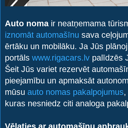
Auto noma
ir neatņemama tūrisma
iznomāt automašīnu
sava ceļojum
ērtāku un mobilāku. Ja Jūs plānoji
portāls
www.rigacars.lv
palīdzēs 
Šeit Jūs variet rezervēt automaš
pieejamību un apmaksāt autonoma
mūsu
auto nomas pakalpojumus
,
kuras nesniedz citi analoga pakal
Vēlaties ar automašīnu apbrauk