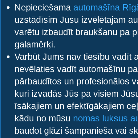
Nepieciešama
automašīna Rīgā 
uzstādīsim Jūsu izvēlētajam auto
varētu izbaudīt braukšanu pa pi
galamērķi.
Varbūt Jums nav tiesību vadīt a
nevēlaties vadīt automašīnu p
pārbaudītos un profesionālos v
kuri izvadās Jūs pa visiem Jū
īsākajiem un efektīgākajiem ceļi
kādu no mūsu
nomas luksus a
baudot glāzi šampanieša vai sk