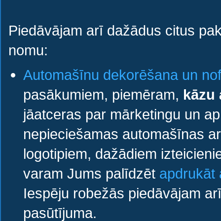
Piedāvājam arī dažādus citus paka
nomu:
Automašīnu dekorēšana un no
pasākumiem, piemēram,
kāzu
jāatceras par mārketingu un ap 
nepieciešamas automašīnas ar
logotipiem, dažādiem izteicieni
varam Jums palīdzēt
apdrukāt
Iespēju robežās piedāvājam ar
pasūtījuma.