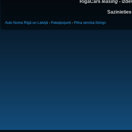
RigaCars
leasing
- izd
Sazinietie
Auto Noma Rīgā un Latvijā
-
Pakalpojumi
-
Pilna servisa līzings