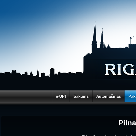
e-UP!
Sākums
Automašīnas
Pak
Pilna