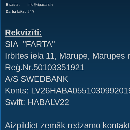
E-pasts:
info@rigacars.lv
Darba laiks:
24/7
Rekvizīti:
SIA "FARTA"
Irbītes iela 11, Mārupe, Mārupes
Reģ.Nr.50103351921
A/S SWEDBANK
Konts: LV26HABA055103099201
Swift: HABALV22
Aizpildiet zemāk redzamo kontakt