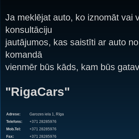
Ja meklējat auto, ko iznomāt vai 
konsultāciju
jautājumos, kas saistīti ar auto 
komandā
vienmēr būs kāds, kam būs gatava
"RigaCars"
Adrese:
Garozes iela 1, Rīga
Telefons:
+371 28285976
Mob.Tel:
+371 28285976
Fax:
+371 28285976